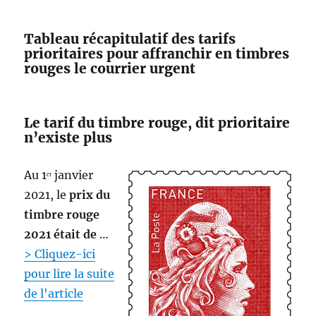
l
o
Tableau récapitulatif des tarifs
g
prioritaires pour affranchir en timbres
i
rouges le courrier urgent
q
u
e
Le tarif du timbre rouge, dit prioritaire
n’existe plus
Au 1ᵉʳ janvier
2021, le
prix du
timbre rouge
2021 était de
…
> Cliquez-ici
pour lire la suite
de l'article