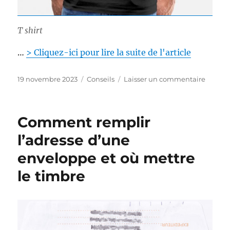
T shirt
…
> Cliquez-ici pour lire la suite de l'article
P
C
s
19 novembre 2023
Conseils
Laisser un commentaire
u
a
u
b
t
r
l
é
O
Comment remplir
i
g
ù
é
o
c
l’adresse d’une
l
r
o
enveloppe et où mettre
e
i
m
e
m
le timbre
s
a
n
d
e
r
u