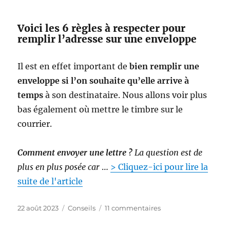
Voici les 6 règles à respecter pour
remplir l’adresse sur une enveloppe
Il est en effet important de
bien remplir une
enveloppe si l’on souhaite qu’elle arrive à
temps
à son destinataire. Nous allons voir plus
bas également où mettre le timbre sur le
courrier.
Comment envoyer une lettre ?
La question est de
plus en plus posée car
…
> Cliquez-ici pour lire la
suite de l'article
P
C
s
22 août 2023
Conseils
11 commentaires
u
a
u
b
t
r