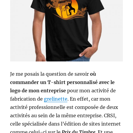
i
m
b
r
e
r
o
u
g
e
p
r
Je me posais la question de savoir
où
i
commander un T-shirt personnalisé avec le
o
logo de mon entreprise
pour mon activité de
r
i
fabrication de
grelinette
. En effet, car mon
t
activité professionnelle est composée de deux
a
activités au sein de la même entreprise. CRSI,
i
r
celle spécialisée dans l’édition de sites internet
e
comme celui-ci sur le
Prix du Timbre
. Et une