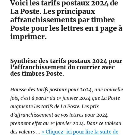
Voici les tarifs postaux 2024 de
i
n
r
La Poste. Les principaux
t
e
d
affranchissements par timbre
u
e
Poste pour les lettres en 1 page à
n
s
e
imprimer.
c
l
o
e
l
t
i
t
Synthèse des tarifs postaux 2024 pour
s
r
l’affranchissement du courrier avec
e
des timbres Poste.
a
u
Hausse des tarifs postaux pour 2024
, une nouvelle
P
è
fois, c’est à partir du 1ᵉʳ janvier 2024 que La Poste
r
augmente les tarifs de La Poste. Les prix
e
d’affranchissement de vos lettres pour 2024
N
o
prennent effet au 1ᵉʳ janvier 2024. Dans ce tableau
ë
des valeurs
…
> Cliquez-ici pour lire la suite de
l