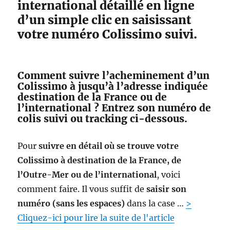
international détaillé en ligne
s
d’un simple clic en saisissant
e
d
votre numéro Colissimo suivi.
’
u
n
e
Comment suivre l’acheminement d’un
e
Colissimo à jusqu’à l’adresse indiquée
n
destination de la France ou de
v
l’international ? Entrez son numéro de
e
colis suivi ou tracking ci-dessous.
l
o
Pour
suivre en détail où se trouve votre
p
p
Colissimo à destination de la France, de
e
l’Outre-Mer ou de l’international
, voici
e
comment faire. Il vous suffit de
saisir son
t
o
numéro (sans les espaces)
dans la case …
>
ù
Cliquez-ici pour lire la suite de l'article
m