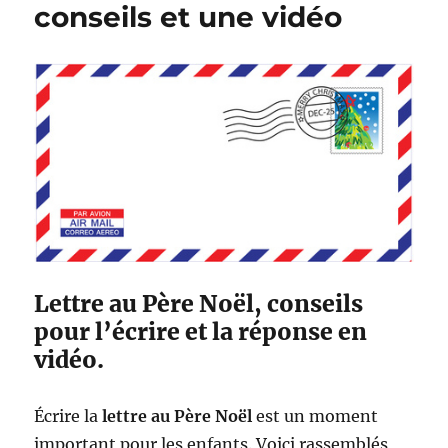
conseils et une vidéo
e
f
L
s
C
a
o
P
l
o
i
s
s
t
s
e
i
m
o
2
0
2
5
Lettre au Père Noël, conseils
e
n
pour l’écrire et la réponse en
u
vidéo.
n
e
p
Écrire la
lettre au Père Noël
est un moment
a
important pour les enfants. Voici rassemblés