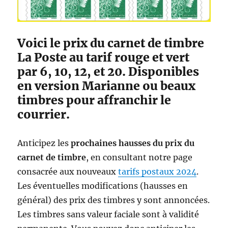
a
r
i
f
Voici le prix du carnet de timbre
2
La Poste au tarif rouge et vert
0
par 6, 10, 12, et 20. Disponibles
2
4
en version Marianne ou beaux
,
timbres pour affranchir le
d
courrier.
é
l
a
Anticipez les
prochaines hausses du prix du
i
,
carnet de timbre
, en consultant notre page
s
consacrée aux nouveaux
tarifs postaux 2024
.
u
Les éventuelles modifications (hausses en
i
v
général) des prix des timbres y sont annoncées.
i
Les timbres sans valeur faciale sont à validité
s