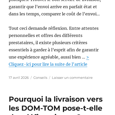
garantir que l’envoi arrive en parfait état et
dans les temps, comparer le coût de l’envoi…
Tout ceci demande réflexion. Entre attentes
personnelles et offres des différents
prestataires, il existe plusieurs critères
essentiels à garder à l’esprit afin de garantir
une expérience agréable, aussi bien …
>
Cliquez-ici pour lire la suite de l'article
P
C
s
17 avril 2026
Conseils
Laisser un commentaire
u
a
u
b
t
r
l
é
E
Pourquoi la livraison vers
i
g
n
é
o
v
les DOM-TOM pose-t-elle
l
r
o