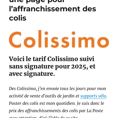
l
r
d
l
l’affranchissement des
e
i
r
e
e
e
d
colis
s
s
e
s
s
e
d
d
é
u
f
P
i
è
s
r
Voici le tarif Colissimo suivi
u
e
n
sans signature pour 2025, et
N
i
avec signature.
o
q
ë
u
l
e
Des Colissimo, j’en envoie tous les jours pour mon
e
s
n
activité de vente d’outils de jardin et
supports vélo
.
?
2
Poster des colis est mon quotidien. Je suis donc le
0
prix des affranchissements des colis par La Poste
2
5
avec attention, d’où l’idée de ce site