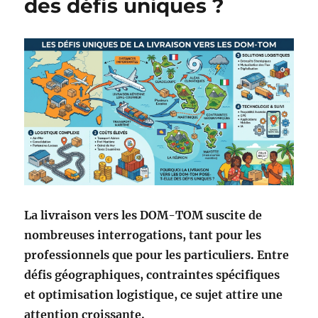
des défis uniques ?
e
i
y
e
e
s
r
u
n
c
a
d
e
a
u
à
u
n
p
La livraison vers les DOM-TOM suscite de
r
nombreuses interrogations, tant pour les
o
professionnels que pour les particuliers. Entre
c
h
défis géographiques, contraintes spécifiques
e
et optimisation logistique, ce sujet attire une
à
attention croissante.
l