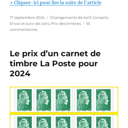
> Cliquez-ici pour lire la suite de l'article
l
e
t
P
C
17 septembre 2024
Changements de tarif
,
Conseils
,
t
u
a
Envoi et suivi de colis
,
Prix des timbres
55
r
b
s
t
commentaires
e
l
u
é
e
i
r
g
n
é
L
o
Le prix d’un carnet de
1
l
e
r
p
e
t
i
timbre La Poste pour
a
t
e
g
2024
r
s
e
e
L
s
a
u
P
i
o
v
s
i
t
e
e
:
t