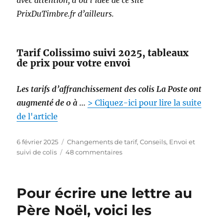
p
PrixDuTimbre.fr d’ailleurs.
o
u
r
é
Tarif Colissimo suivi 2025, tableaux
c
de prix pour votre envoi
r
i
Les tarifs d’affranchissement des colis La Poste ont
r
e
augmenté de 0 à
…
> Cliquez-ici pour lire la suite
l
de l'article
e
u
P
C
6 février 2025
Changements de tarif
,
Conseils
,
Envoi et
r
u
a
s
suivi de colis
48 commentaires
l
b
t
u
e
l
é
r
t
i
g
T
t
Pour écrire une lettre au
é
o
a
r
l
r
r
e
Père Noël, voici les
e
i
i
à