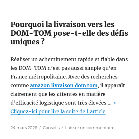
’
é
t
Pourquoi la livraison vers les
r
a
DOM-TOM pose-t-elle des défis
n
uniques ?
g
e
r
Réaliser un acheminement rapide et fiable dans
:
les DOM-TOM n’est pas aussi simple qu’en
c
France métropolitaine. Avec des recherches
h
o
comme
amazon livraison dom tom
, il apparaît
i
clairement que les attentes en matière
s
d’efficacité logistique sont très élevées …
>
i
r
Cliquez-ici pour lire la suite de l'article
l
e
P
C
s
24 mars 2026
Conseils
Laisser un commentaire
b
u
a
u
o