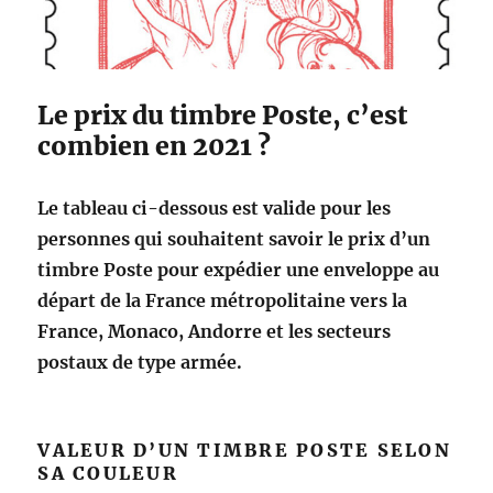
é
t
a
i
Le prix du timbre Poste, c’est
l
l
combien en 2021 ?
é
p
Le tableau ci-dessous est valide pour les
o
u
personnes qui souhaitent savoir le prix d’un
r
timbre Poste pour expédier une enveloppe au
s
départ de la France métropolitaine vers la
u
i
France, Monaco, Andorre et les secteurs
v
postaux de type armée.
r
e
e
n
VALEUR D’UN TIMBRE POSTE SELON
l
SA COULEUR
i