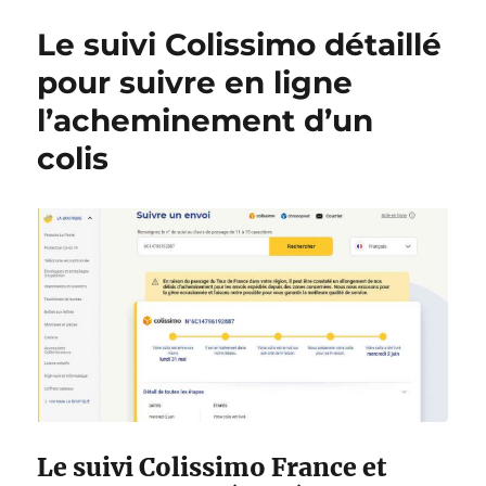
l
é
C
Le suivi Colissimo détaillé
i
g
o
é
o
m
pour suivre en ligne
l
r
m
l’acheminement d’un
e
i
e
e
n
colis
s
t
r
e
m
p
l
i
r
l
’
a
d
r
e
Le suivi Colissimo France et
s