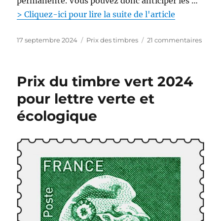
permanente. Vous pouvez donc anticiper les …
u
r
> Cliquez-ici pour lire la suite de l'article
L
a
P
C
s
17 septembre 2024
Prix des timbres
21 commentaires
P
u
a
u
o
b
t
r
s
l
é
L
t
Prix du timbre vert 2024
i
g
e
e
é
o
p
pour lettre verte et
l
r
r
écologique
e
i
i
e
x
s
d
’
u
n
c
a
r
n
e