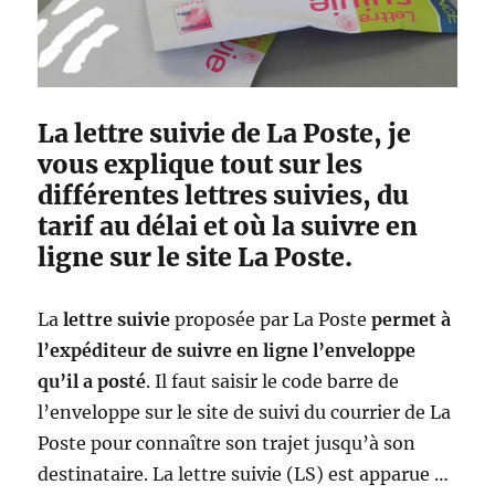
e
0
v
2
i
4
d
l
é
’
La lettre suivie de La Poste, je
o
a
vous explique tout sur les
f
f
différentes lettres suivies, du
r
tarif au délai et où la suivre en
a
ligne sur le site La Poste.
n
c
h
La
lettre suivie
proposée par La Poste
permet à
i
s
l’expéditeur de suivre en ligne l’enveloppe
s
qu’il a posté
. Il faut saisir le code barre de
e
l’enveloppe sur le site de suivi du courrier de La
m
e
Poste pour connaître son trajet jusqu’à son
n
destinataire. La lettre suivie (LS) est apparue …
t