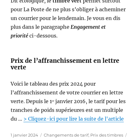
Dit
écologique
, le
timbre vert
permet surtout
0
2
pour La Poste de ne plus s’obliger à acheminer
4
un courrier pour le lendemain. Je vous en dis
plus dans le paragraphe
Engagement et
priorité
ci-dessous.
Prix de l’affranchissement en lettre
verte
Voici le tableau des prix 2024 pour
l’affranchissement de votre courrier en lettre
verte. Depuis le 1ᵉʳ janvier 2016, le tarif pour les
tranches de poids supérieures est un multiple
du …
> Cliquez-ici pour lire la suite de l'article
P
C
1 janvier 2024
Changements de tarif
,
Prix des timbres