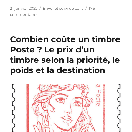
e
t
P
C
21 janvier 2022
Envoi et suivi de colis
176
t
u
s
a
commentaires
r
b
u
t
e
l
r
é
l
i
L
g
Combien coûte un timbre
e
é
e
o
t
l
s
r
Poste ? Le prix d’un
i
e
u
i
timbre selon la priorité, le
m
i
e
b
v
s
poids et la destination
r
i
e
C
o
l
i
s
s
i
m
o
d