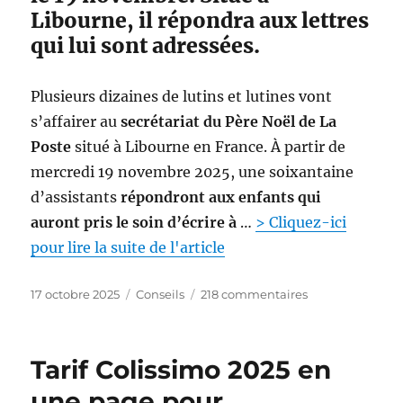
s
Libourne, il répondra aux lettres
r
e
s
r
qui lui sont adressées.
l
é
e
u
s
Plusieurs dizaines de lutins et lutines vont
s
D
s
s’affairer au
secrétariat du Père Noël de La
O
i
Poste
situé à Libourne en France. À partir de
M
e
-
mercredi 19 novembre 2025, une soixantaine
T
d’assistants
répondront aux enfants qui
O
auront pris le soin d’écrire à
…
> Cliquez-ici
M
p
pour lire la suite de l'article
o
s
P
C
s
17 octobre 2025
Conseils
218 commentaires
e
u
a
u
-
b
t
r
t
l
é
L
-
Tarif Colissimo 2025 en
i
g
’
e
é
o
a
une page pour
l