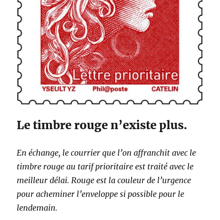
4
p
o
u
r
l
e
t
t
r
e
Le timbre rouge n’existe plus.
v
e
r
En échange, le courrier que l’on affranchit avec le
t
e
timbre rouge au tarif prioritaire est traité avec le
e
meilleur délai. Rouge est la couleur de l’urgence
t
pour acheminer l’enveloppe si possible pour le
é
c
lendemain.
o