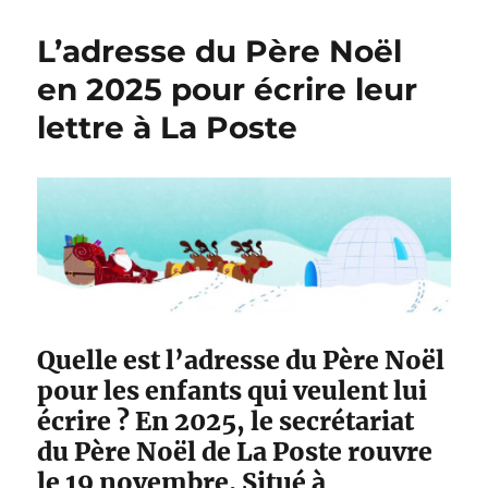
b
t
r
n
l
é
P
s
L’adresse du Père Noël
i
g
o
e
é
o
u
r
en 2025 pour écrire leur
l
r
r
v
lettre à La Poste
e
i
q
i
e
u
c
s
o
e
i
p
l
o
a
u
l
r
i
u
v
n
r
e
a
s
Quelle est l’adresse du Père Noël
i
u
pour les enfants qui veulent lui
s
r
écrire ? En 2025, le secrétariat
o
p
n
r
du Père Noël de La Poste rouvre
v
i
le 19 novembre. Situé à
e