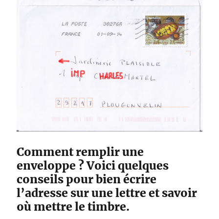
n
T
s
h
i
r
t
p
e
r
s
o
n
n
Comment remplir une
a
enveloppe ? Voici quelques
l
i
conseils pour bien écrire
s
l’adresse sur une lettre et savoir
é
où mettre le timbre.
?