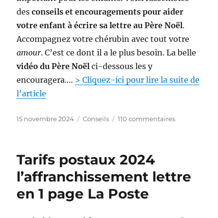
g
des
conseils et encouragements pour aider
e
p
votre enfant à écrire sa lettre au Père Noël
.
o
Accompagnez votre chérubin avec tout votre
u
amour
. C’est ce dont il a le plus besoin. La belle
r
l
vidéo du Père Noël
ci-dessous les y
’
encouragera.…
> Cliquez-ici pour lire la suite de
a
l'article
f
f
r
P
C
s
15 novembre 2024
Conseils
110 commentaires
a
u
a
u
n
b
t
r
c
l
é
P
h
Tarifs postaux 2024
i
g
o
i
é
o
u
l’affranchissement lettre
s
l
r
r
s
en 1 page La Poste
e
i
é
e
e
c
m
s
r
e