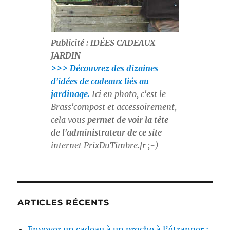
u
e
r
s
Publicité : IDÉES CADEAUX
:
JARDIN
>>> Découvrez des dizaines
d'idées de cadeaux liés au
jardinage.
Ici en photo, c'est le
Brass'compost et accessoirement,
cela vous
permet de voir la tête
de l'administrateur de ce site
internet
PrixDuTimbre.fr
;-)
ARTICLES RÉCENTS
Envoyer un cadeau à un proche à l’étranger :