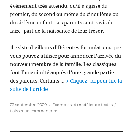
événement très attendu, qu’il s’agisse du
premier, du second ou même du cinquième ou
du sixième enfant. Les parents sont ravis de
faire-part de la naissance de leur trésor.
Il existe d’ailleurs différentes formulations que
vous pouvez utiliser pour annoncer l’arrivée du
nouveau membre de la famille. Les classiques
font l’unanimité auprès d’une grande partie
des parents. Certains …
> Cliquez-ici pour lire la
suite de l'article
P
C
23 septembre 2020
Exemples et modèles de textes
u
a
s
Laisser un commentaire
b
t
u
l
é
r
i
g
T