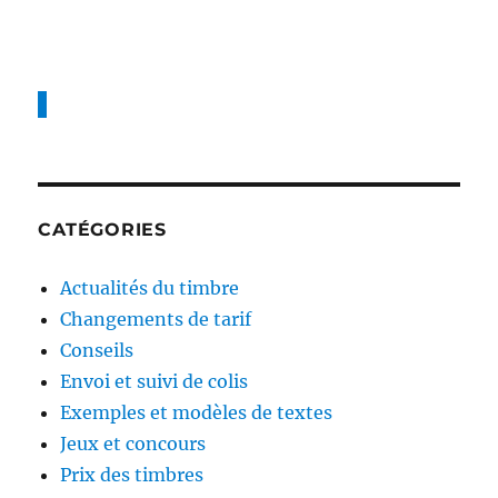
é
o
e
l
r
x
e
i
t
e
e
s
f
a
i
r
e
-
CATÉGORIES
p
a
Actualités du timbre
r
t
Changements de tarif
d
Conseils
e
Envoi et suivi de colis
n
a
Exemples et modèles de textes
i
Jeux et concours
s
Prix des timbres
s