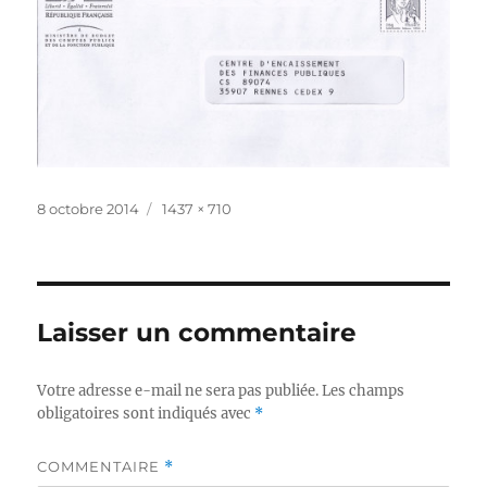
Publié
Taille
8 octobre 2014
1437 × 710
le
réelle
Laisser un commentaire
Votre adresse e-mail ne sera pas publiée.
Les champs
obligatoires sont indiqués avec
*
COMMENTAIRE
*