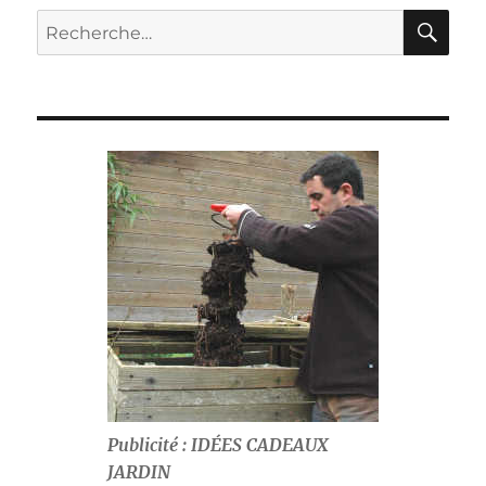
RE
Recherche
pour :
Publicité : IDÉES CADEAUX
JARDIN