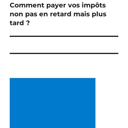
de
Comment payer vos impôts
non pas en retard mais plus
l’article
tard ?