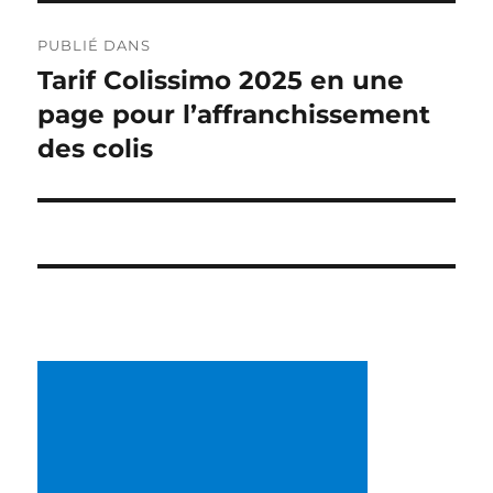
Navigation
PUBLIÉ DANS
de
Tarif Colissimo 2025 en une
page pour l’affranchissement
l’article
des colis