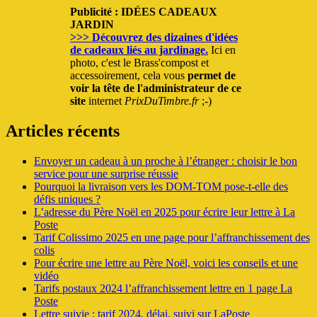
Publicité : IDÉES CADEAUX
JARDIN
>>> Découvrez des dizaines d'idées
de cadeaux liés au jardinage.
Ici en
photo, c'est le Brass'compost et
accessoirement, cela vous
permet de
voir la tête de l'administrateur de ce
site
internet
PrixDuTimbre.fr
;-)
Articles récents
Envoyer un cadeau à un proche à l’étranger : choisir le bon
service pour une surprise réussie
Pourquoi la livraison vers les DOM-TOM pose-t-elle des
défis uniques ?
L’adresse du Père Noël en 2025 pour écrire leur lettre à La
Poste
Tarif Colissimo 2025 en une page pour l’affranchissement des
colis
Pour écrire une lettre au Père Noël, voici les conseils et une
vidéo
Tarifs postaux 2024 l’affranchissement lettre en 1 page La
Poste
Lettre suivie : tarif 2024, délai, suivi sur LaPoste