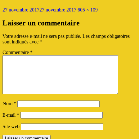
Publié
Taille
27 novembre 2017
27 novembre 2017
605 × 109
le
réelle
Laisser un commentaire
Votre adresse e-mail ne sera pas publiée.
Les champs obligatoires
sont indiqués avec
*
Commentaire
*
Nom
*
E-mail
*
Site web