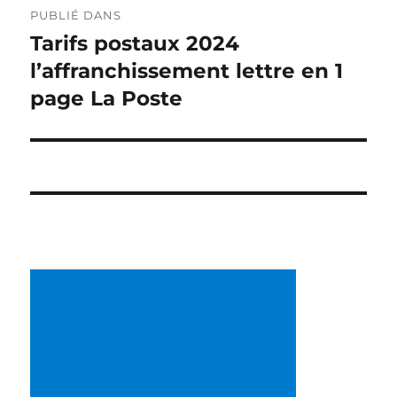
PUBLIÉ DANS
de
Tarifs postaux 2024
l’affranchissement lettre en 1
l’article
page La Poste