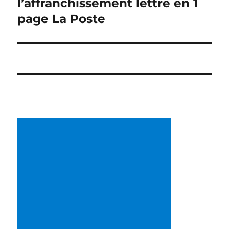
l’affranchissement lettre en 1
l’article
page La Poste