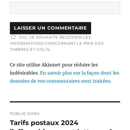
OUI, JE SOUHAITE RECEVOIR LES
INFORMATIONS CONCERNANT LE PRIX DES
TIMBRES ET COLIS.
Ce site utilise Akismet pour réduire les
indésirables.
En savoir plus sur la façon dont les
données de vos commentaires sont traitées
.
Navigation
PUBLIÉ DANS
de
Tarifs postaux 2024