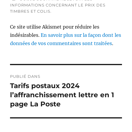
INFORMATIONS CONCERNANT LE PRIX DES
TIMBRES ET COLIS.
Ce site utilise Akismet pour réduire les
indésirables.
En savoir plus sur la façon dont les
données de vos commentaires sont traitées
.
Navigation
PUBLIÉ DANS
de
Tarifs postaux 2024
l’affranchissement lettre en 1
l’article
page La Poste