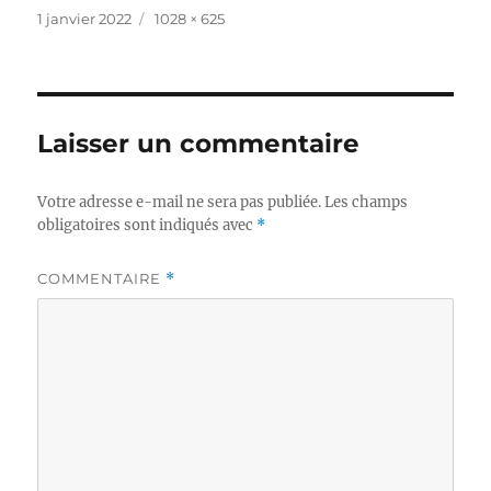
Publié
Taille
1 janvier 2022
1028 × 625
le
réelle
Laisser un commentaire
Votre adresse e-mail ne sera pas publiée.
Les champs
obligatoires sont indiqués avec
*
COMMENTAIRE
*