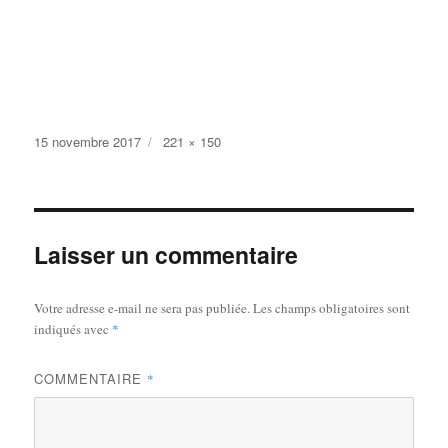
Publié
Taille
15 novembre 2017
221 × 150
le
réelle
Laisser un commentaire
Votre adresse e-mail ne sera pas publiée.
Les champs obligatoires sont
indiqués avec
*
COMMENTAIRE
*