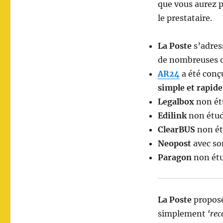
que vous aurez 
le prestataire.
La Poste
s’adress
de nombreuses 
AR24
a été conç
simple et rapide
Legalbox
non ét
Edilink
non étud
ClearBUS
non ét
Neopost
avec so
Paragon
non étu
La Poste
propose 
simplement
‘re