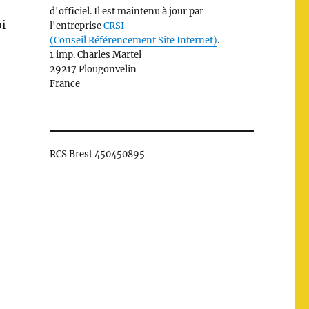
d'officiel. Il est maintenu à jour par
oi
l'entreprise
CRSI
(Conseil Référencement Site Internet)
.
1 imp. Charles Martel
29217 Plougonvelin
France
RCS Brest 450450895