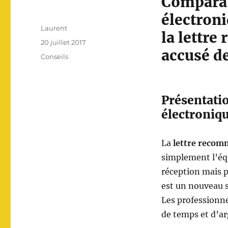
Comparat
électroni
A
Laurent
la lettr
u
P
20 juillet 2017
t
accusé d
u
C
Conseils
e
b
a
u
l
t
r
i
é
é
Présentati
g
l
o
électroniq
e
r
i
e
La
lettre recom
s
simplement l’éq
réception mais p
est un nouveau s
Les professionne
de temps et d’ar