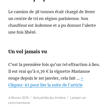
,
u
Le camion de 38 tonnes était chargé de livrer
n
un centre de tri en région parisienne. Son
v
i
chauffeur est indemne et a pu donner l’alerte
s
une fois libéré.
u
e
l
c
Un vol jamais vu
h
o
C’est la première fois qu’un tel effraction à lieu.
i
s
Il est vrai qu’à 0,76 € la vignette Marianne
i
rouge depuis le 1er janvier, cela fait …
>
p
Cliquez-ici pour lire la suite de l'article
a
r
l
P
C
4 février 2015
Actualités du timbre
Laisser un
e
u
s
a
commentaire
p
b
u
t