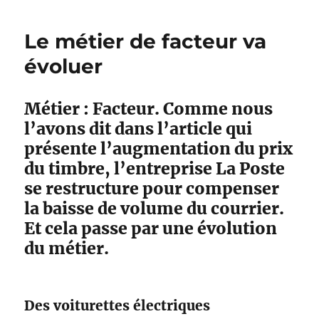
r
l
r
é
é
i
A
g
Le métier de facteur va
s
é
u
o
i
l
m
r
évoluer
d
e
o
i
e
i
e
n
n
s
Métier : Facteur. Comme nous
t
s
l’avons dit dans l’article qui
E
2
m
présente l’augmentation du prix
0
m
m
du timbre, l’entreprise La Poste
a
i
se restructure pour compenser
n
l
u
la baisse de volume du courrier.
l
e
i
Et cela passe par une évolution
l
o
du métier.
M
n
a
s
c
d
r
’
Des voiturettes électriques
o
e