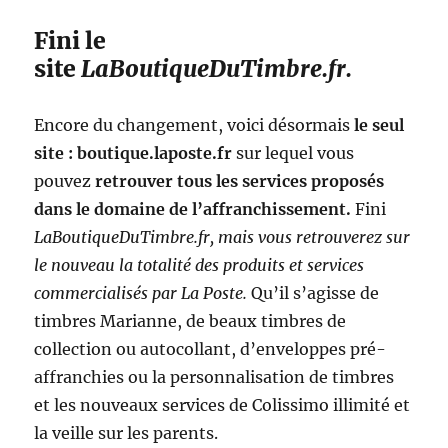
p
e
p
Fini le
r
e
d
site
LaBoutiqueDuTimbre.fr.
s
e
p
f
r
a
Encore du changement, voici désormais
le seul
é
c
-
site : boutique.laposte.fr
sur lequel vous
t
a
pouvez
retrouver tous les services proposés
e
f
u
dans le domaine de l’affranchissement.
Fini
f
r
r
LaBoutiqueDuTimbre.fr, mais vous retrouverez sur
v
a
le nouveau la totalité des produits et services
a
n
é
commercialisés par La Poste.
Qu’il s’agisse de
c
v
h
timbres Marianne, de beaux timbres de
o
i
collection ou autocollant, d’enveloppes pré-
l
e
u
affranchies ou la personnalisation de timbres
s
e
v
et les nouveaux services de Colissimo illimité et
r
o
la veille sur les parents.
l