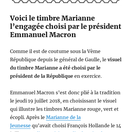
m
e
n
Voici le timbre Marianne
t
l’engagée choisi par le président
l
Emmanuel Macron
e
t
t
Comme il est de coutume sous la Vème
r
e
République depuis le général de Gaulle, le
visuel
e
du timbre Marianne a été choisi par le
n
président de la République
en exercice.
1
p
a
Emmanuel Macron s’est donc plié à la tradition
g
le jeudi 19 juillet 2018, en choisissant le visuel
e
L
qui illustre les timbres Marianne rouge, vert et
a
écopli. Après le
Marianne de la
P
Jeunesse
qu’avait choisi François Hollande le 14
o