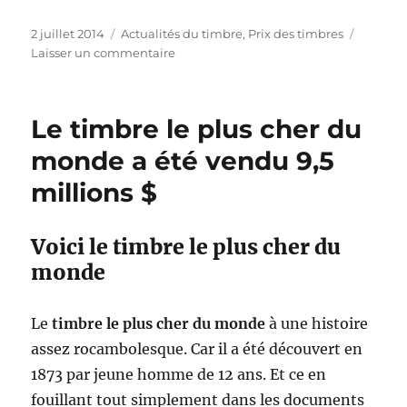
e
r
P
C
2 juillet 2014
Actualités du timbre
,
Prix des timbres
s
u
a
s
Laisser un commentaire
T
b
t
u
i
l
é
r
m
i
g
L
b
Le timbre le plus cher du
é
o
e
r
l
r
p
monde a été vendu 9,5
e
e
i
r
s
millions $
e
i
.
s
x
L
d
a
Voici le timbre le plus cher du
u
P
t
monde
o
i
s
m
t
b
Le
timbre le plus cher du monde
à une histoire
e
r
.
assez rocambolesque. Car il a été découvert en
e
f
1873 par jeune homme de 12 ans. Et ce en
v
r
a
fouillant tout simplement dans les documents