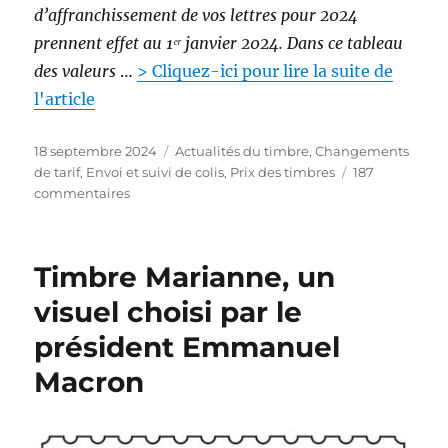
d’affranchissement de vos lettres pour 2024
prennent effet au 1ᵉʳ janvier 2024. Dans ce tableau
des valeurs
…
> Cliquez-ici pour lire la suite de
l'article
P
C
18 septembre 2024
Actualités du timbre
,
Changements
u
a
de tarif
,
Envoi et suivi de colis
,
Prix des timbres
187
b
s
t
commentaires
l
u
é
i
r
g
é
T
o
Timbre Marianne, un
l
a
r
e
r
i
visuel choisi par le
i
e
président Emmanuel
f
s
s
Macron
p
o
s
t