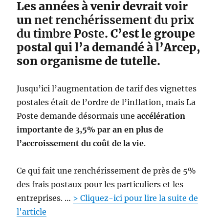
Les années à venir devrait voir
q
u
un
net renchérissement du prix
e
du timbre Poste
. C’est le groupe
D
postal qui l’a demandé à l’Arcep,
u
T
son organisme de tutelle.
i
m
b
Jusqu’ici l’augmentation de tarif des vignettes
r
postales était de l’ordre de l’inflation, mais La
e
Poste demande désormais une
accélération
.
f
importante de 3,5% par an en plus de
r
l’accroissement du coût de la vie
.
é
v
o
Ce qui fait une renchérissement de près de 5%
l
des frais postaux pour les particuliers et les
u
entreprises. …
> Cliquez-ici pour lire la suite de
e
v
l'article