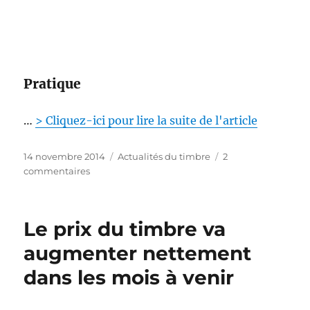
é
e
s
Pratique
…
> Cliquez-ici pour lire la suite de l'article
P
C
14 novembre 2014
Actualités du timbre
2
u
s
a
commentaires
b
u
t
l
r
é
i
L
g
Le prix du timbre va
é
a
o
l
B
r
augmenter nettement
e
o
i
dans les mois à venir
u
e
t
s
i