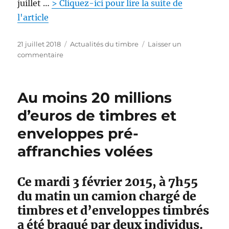
s
juillet …
> Cliquez-ici pour lire la suite de
t
l'article
e
P
C
21 juillet 2018
Actualités du timbre
Laisser un
u
s
a
commentaire
b
u
t
l
r
é
i
T
g
Au moins 20 millions
é
i
o
l
m
r
d’euros de timbres et
e
b
i
enveloppes pré-
r
e
e
s
affranchies volées
M
a
r
Ce mardi 3 février 2015, à 7h55
i
du matin un camion chargé de
a
n
timbres et d’enveloppes timbrés
n
a été braqué par deux individus.
e