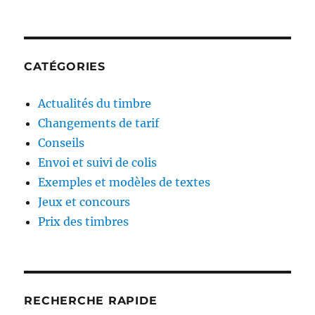
r
s
e
l
l
e
e
s
p
m
CATÉGORIES
l
o
u
i
Actualités du timbre
s
s
c
à
Changements de tarif
h
v
Conseils
e
e
Envoi et suivi de colis
r
n
d
i
Exemples et modèles de textes
u
r
Jeux et concours
m
Prix des timbres
o
n
d
e
a
é
RECHERCHE RAPIDE
t