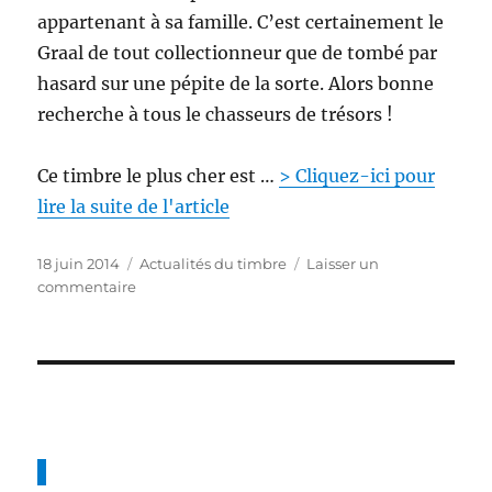
a
appartenant à sa famille. C’est certainement le
u
Graal de tout collectionneur que de tombé par
g
m
hasard sur une pépite de la sorte. Alors bonne
e
recherche à tous le chasseurs de trésors !
n
t
e
Ce timbre le plus cher est …
> Cliquez-ici pour
r
lire la suite de l'article
n
e
P
C
t
18 juin 2014
Actualités du timbre
Laisser un
u
s
a
t
commentaire
b
u
t
e
l
r
é
m
i
L
g
e
é
e
o
n
l
t
r
t
e
i
i
d
m
e
a
b
s
n