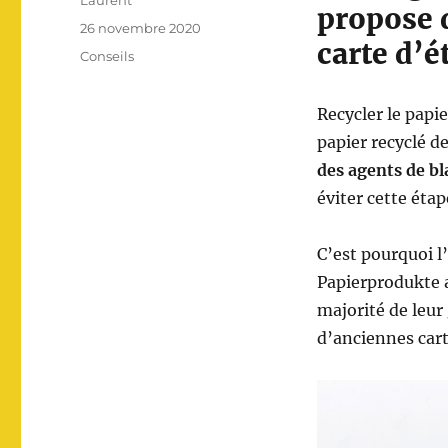
Laurent
propose 
u
P
26 novembre 2020
t
carte d’é
u
C
Conseils
e
b
a
u
l
t
r
i
Recycler le papie
é
é
g
papier recyclé 
l
o
des agents de bl
e
r
éviter cette étap
i
e
s
C’est pourquoi 
Papierprodukte 
majorité de leur
d’anciennes cart