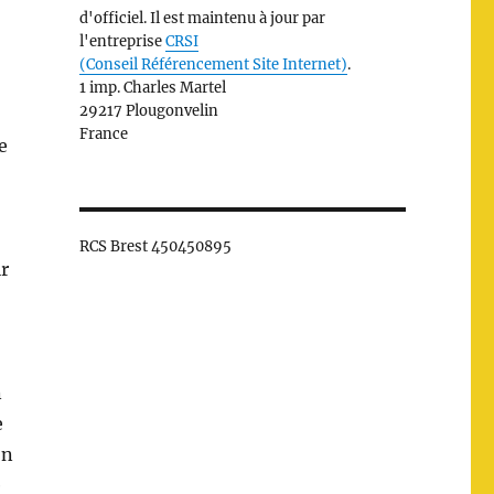
d'officiel. Il est maintenu à jour par
l'entreprise
CRSI
(Conseil Référencement Site Internet)
.
1 imp. Charles Martel
29217 Plougonvelin
France
e
RCS Brest 450450895
ir
n
e
on
e