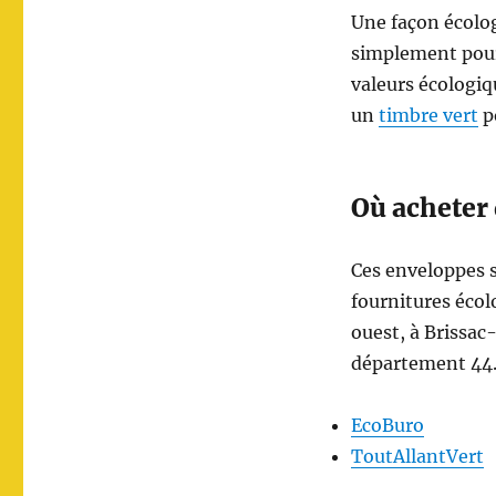
Une façon écolog
simplement pour 
valeurs écologiq
un
timbre vert
po
Où acheter 
Ces enveloppes s
fournitures écol
ouest, à Brissac
département 44
EcoBuro
ToutAllantVert