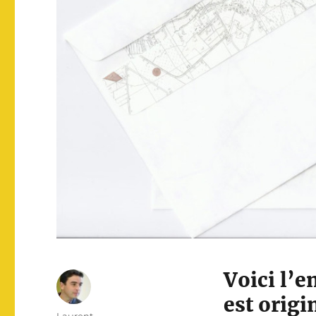
Voici l’e
est
origi
A