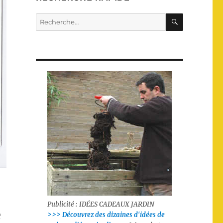
R
R
E
e
C
H
c
E
R
h
C
e
H
E
r
c
h
e
p
o
u
r
:
Publicité : IDÉES CADEAUX JARDIN
e
>>> Découvrez des dizaines d'idées de