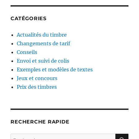
u
t
a
i
e
CATÉGORIES
v
r
a
:
Actualités du timbre
t
n
Changements de tarif
t
i
Conseils
e
Envoi et suivi de colis
c
Exemples et modèles de textes
:
l
Jeux et concours
Prix des timbres
e
RECHERCHE RAPIDE
R
R