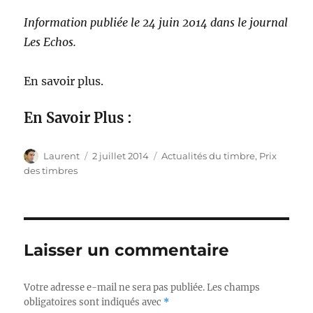
Information publiée le 24 juin 2014 dans le journal
Les Echos.
En savoir plus.
En Savoir Plus :
A
P
C
Laurent
2 juillet 2014
Actualités du timbre
,
Prix
u
u
a
des timbres
t
b
t
e
l
é
u
i
g
r
é
o
l
r
Laisser un commentaire
e
i
e
s
Votre adresse e-mail ne sera pas publiée.
Les champs
obligatoires sont indiqués avec
*